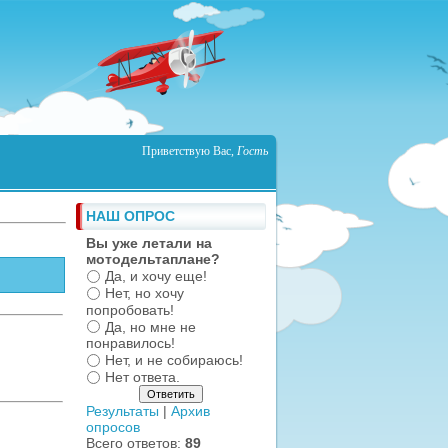
Приветствую Вас
,
Гость
НАШ ОПРОС
Вы уже летали на
мотодельтаплане?
Да, и хочу еще!
Нет, но хочу
попробовать!
Да, но мне не
понравилось!
Нет, и не собираюсь!
Нет ответа.
Результаты
|
Архив
опросов
Всего ответов:
89