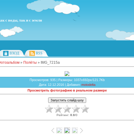
к с воды, так и с земли
ВХОД
RSS
Фотоальбом
»
Полёты
» IMG_7215a
Просмотров
: 935 |
Размеры
: 1037x692px/121.7Kb
Дата
: 12.12.2016 |
Добавил
:
motodelta
Просмотреть фотографию в реальном размере
Рейтинг
:
0.0
/
0