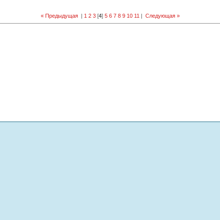
« Предыдущая
|
1
2
3
[
4
]
5
6
7
8
9
10
11
|
Следующая »