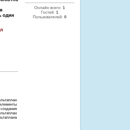
Онлайн всего:
1
я
Гостей:
1
ь один
Пользователей:
0
ел
ельтаплан
элементы
 создания
льтаплан
ьтаплана