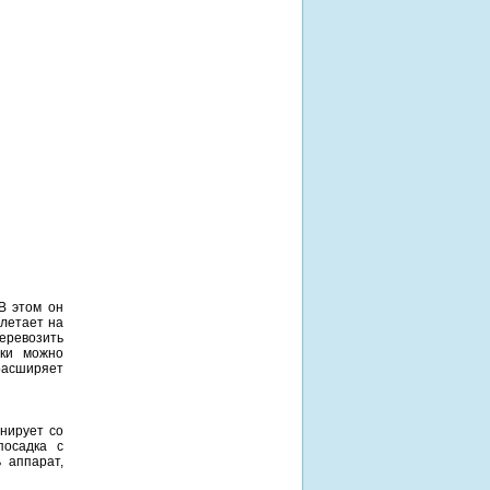
 В этом он
 летает на
еревозить
дки можно
расширяет
анирует со
посадка с
 аппарат,