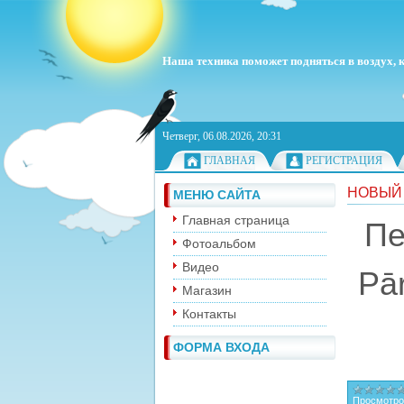
Наша техника поможет подняться в воздух, ка
Четверг, 06.08.2026, 20:31
ГЛАВНАЯ
РЕГИСТРАЦИЯ
НОВЫЙ 
МЕНЮ САЙТА
Главная страница
Пе
Фотоальбом
Видео
Pār
Магазин
Контакты
ФОРМА ВХОДА
Просмотро