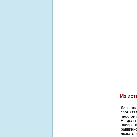
Из ист
Дельтапл
срок ста
простой 
Но
дель
набора в
равнинн
двигател