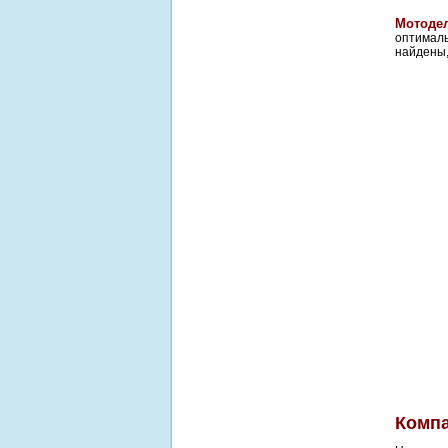
Мотоде
оптималь
найдены,
Компа