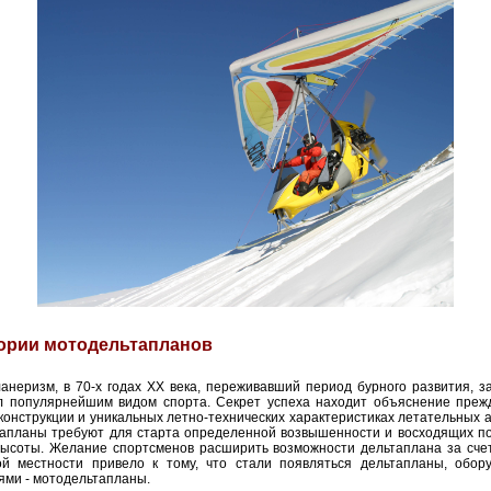
ории мотодельтапланов
анеризм, в 70-х годах XX века, переживавший период бурного развития, з
л популярнейшим видом спорта. Секрет успеха находит объяснение прежд
конструкции и уникальных летно-технических характеристиках летательных 
тапланы
требуют для старта определенной возвышенности и восходящих по
ысоты. Желание спортсменов расширить возможности дельтаплана за счет
ой местности привело к тому, что стали появляться дельтапланы, обор
ями - мотодельтапланы.