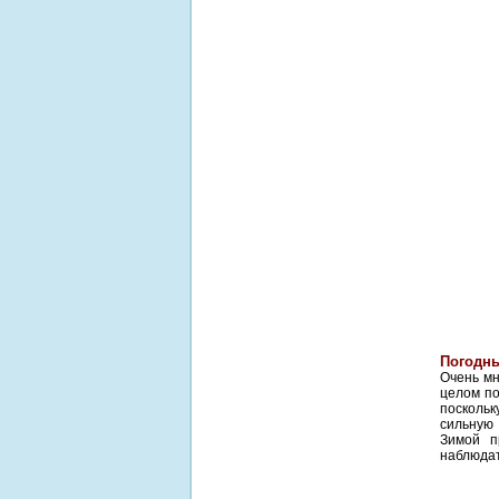
Погодн
Очень мн
целом по
поскольк
сильную 
Зимой п
наблюдат