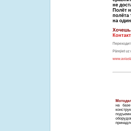
не дост
Полёт н
полёта
на один
Хочешь 
Контак
Переходит
Pārejiet uz
www.aviasta
Мотоде
на базе
констру
подъемн
оборудо
принадл