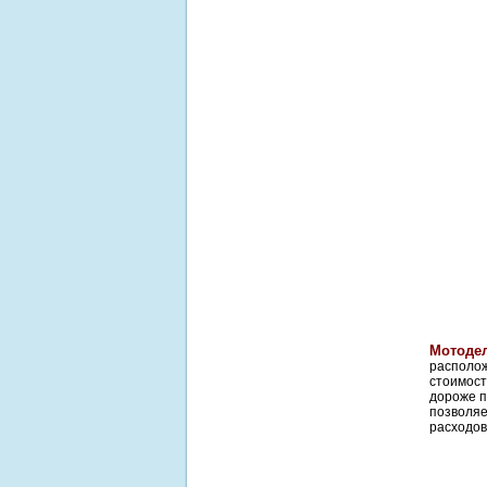
Мотоде
располож
стоимост
дороже п
позволяе
расходов