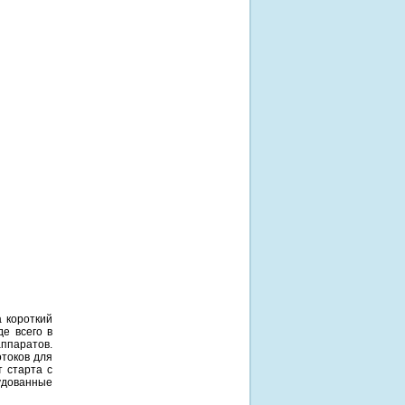
а короткий
е всего в
аппаратов.
токов для
 старта с
удованные