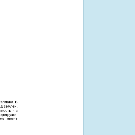
таплана. В
ад землей,
тность - в
ерегрузки.
уха может