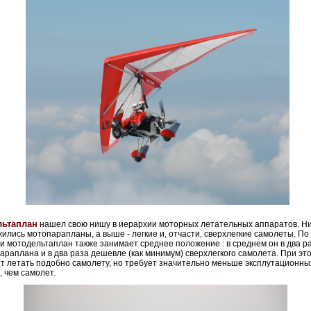
льтаплан
нашел свою нишу в иерархии моторных летательных аппаратов. Н
ились мотопарапланы, а выше - легкие и, отчасти, сверхлегкие самолеты. По
и мотодельтаплан также занимает среднее положение : в среднем он в два р
араплана и в два раза дешевле (как минимум) сверхлегкого самолета. При эт
т летать подобно самолету, но требует значительно меньше эксплутационны
, чем самолет.