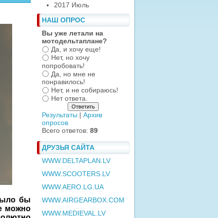
2017 Июль
НАШ ОПРОС
Вы уже летали на
мотодельтаплане?
Да, и хочу еще!
Нет, но хочу
попробовать!
Да, но мне не
понравилось!
Нет, и не собираюсь!
Нет ответа.
Результаты
|
Архив
опросов
Всего ответов:
89
ДРУЗЬЯ САЙТА
WWW.DELTAPLAN.LV
WWW.SCOOTERS.LV
WWW.AERO.LG.UA
было бы
WWW.AIRGEARBOX.COM
те можно
WWW.MEDIEVAL.LV
солютно