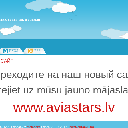
к с воды, так и с земли
ВХОД
RSS
САЙТ!
реходите на наш новый са
ejiet uz mūsu jauno mājasl
www.aviastars.lv
в:
1225
|
Добавил:
motodelta
|
Дата:
31.07.2017
|
Комментарии (0)