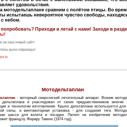
авляет удовольствия.
а мотодельтаплане сравним с полётом птицы. Во врем
 ты испытаешь невероятное чувство свободы, находяс
 с небом.
попробовать? Приходи и летай с нами! Заходи в разд
ты!
е на наш новый сайт!
 mūsu jauno mājaslapu!
rs.lv
Мотодельтаплан
льтаплан
- моторный сверхлегкий летательный аппарат. Возник мотод
 дельтаплана и унаследовал от своих предшественников многие 
кции и технологии изготовления. Крыло дельтаплана используется для
ой силы, а винтомоторная установка - для создания тяги. Мотоде
ван шасси для взлета и посадки. Патент на изобретение мотодел
ежит французу Жерару Тавено (1974 год).