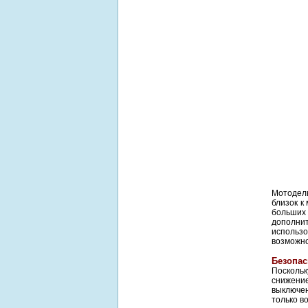
Мотодел
близок к
больших 
дополни
использ
возможно
Безопас
Поскольк
снижени
выключе
только в