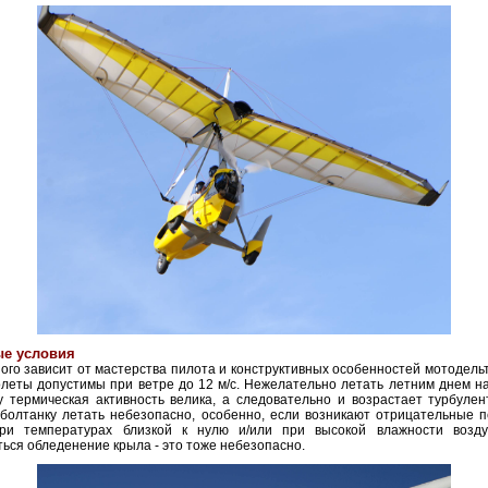
ые условия
ого зависит от мастерства пилота и конструктивных особенностей мотодель
леты допустимы при ветре до 12 м/с. Нежелательно летать летним днем н
у термическая активность велика, а следовательно и возрастает турбулен
болтанку летать небезопасно, особенно, если возникают отрицательные п
ри температурах близкой к нулю и/или при высокой влажности возд
ься обледенение крыла - это тоже небезопасно.