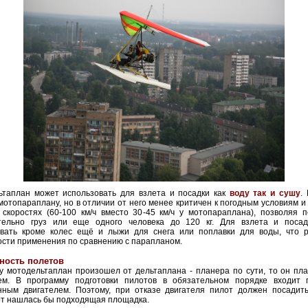
ьтаплан может использовать для взлета и посадки как
воду так и сушу
.
 мотопараплану, но в отличии от него менее критичен к погодным условиям и
скоростях (60-100 км/ч вместо 30-45 км/ч у мотопараплана), позволяя п
тельно груз или еще одного человека до 120 кг. Для взлета и поса
овать кроме колес ещё и лыжи для снега или поплавки для воды, что 
сти применения по сравнению с
парапланом
.
ность полетов
у мотодельтаплан произошел от дельтаплана - планера по сути, то он пл
ем. В программу подготовки пилотов в обязательном порядке входит 
нным двигателем. Поэтому, при отказе двигателя пилот должен посадить
от нашлась бы подходящая площадка.