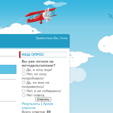
Приветствую Вас
,
Гость
НАШ ОПРОС
Вы уже летали на
мотодельтаплане?
Да, и хочу еще!
Нет, но хочу
попробовать!
Да, но мне не
понравилось!
Нет, и не собираюсь!
Нет ответа.
Результаты
|
Архив
опросов
Всего ответов:
89