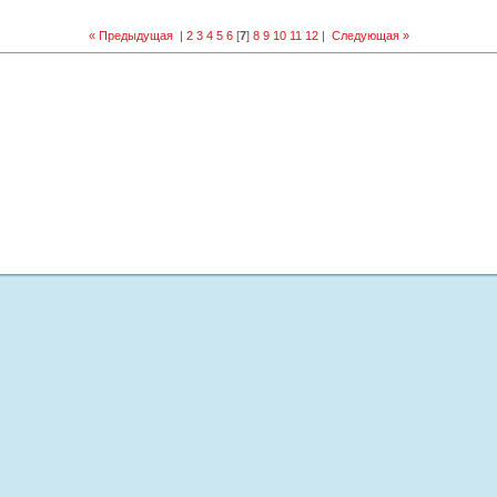
« Предыдущая
|
2
3
4
5
6
[
7
]
8
9
10
11
12
|
Следующая »