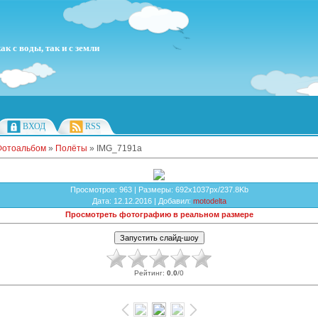
к с воды, так и с земли
ВХОД
RSS
Фотоальбом
»
Полёты
» IMG_7191a
Просмотров
: 963 |
Размеры
: 692x1037px/237.8Kb
Дата
: 12.12.2016 |
Добавил
:
motodelta
Просмотреть фотографию в реальном размере
Рейтинг
:
0.0
/
0